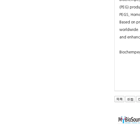
(PEG) produ
PEGS, Homob
Based on pr
worldwide. 
and enhance
Biochempeg S