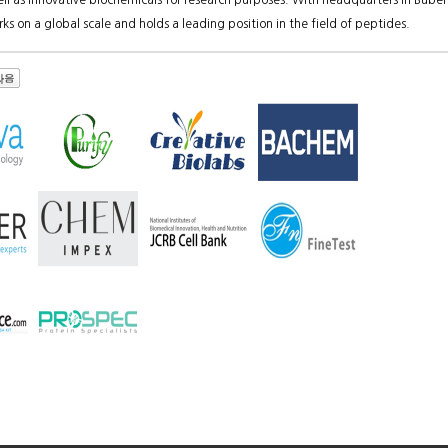
well as innovative biochemicals for research purposes. With headquarters in Bube
s on a global scale and holds a leading position in the field of peptides.