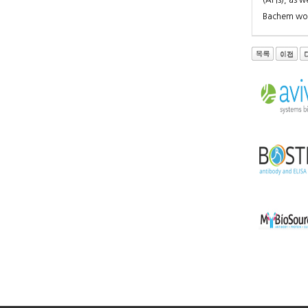
(APIs), as 
Bachem work